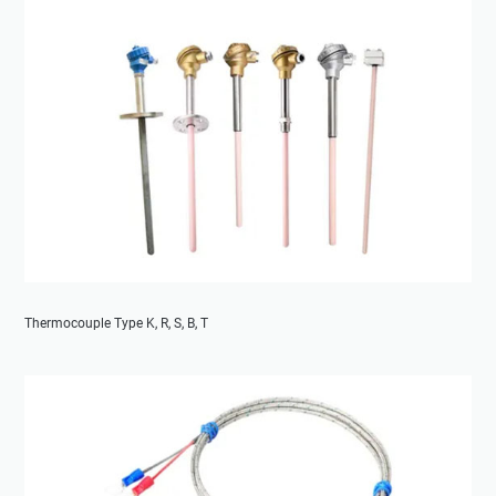
Thermocouple Type K, R, S, B, T