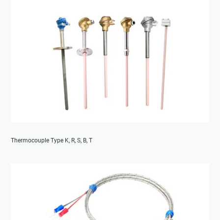
Thermocouple Type K, R, S, B, T