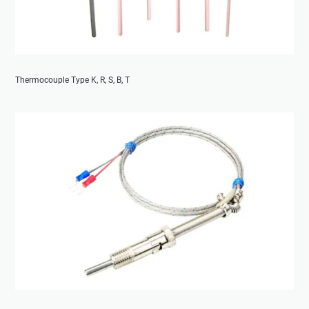
Thermocouple Type K, R, S, B, T