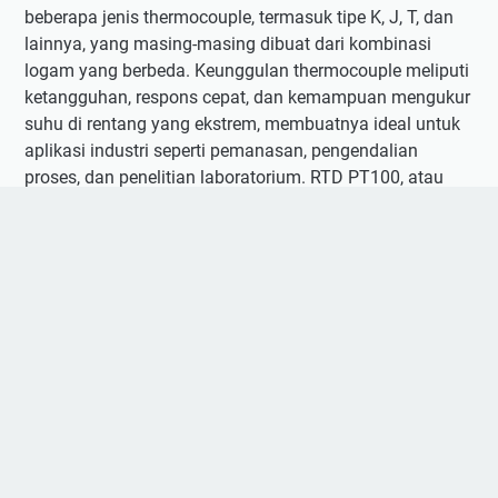
beberapa jenis thermocouple, termasuk tipe K, J, T, dan
lainnya, yang masing-masing dibuat dari kombinasi
logam yang berbeda. Keunggulan thermocouple meliputi
ketangguhan, respons cepat, dan kemampuan mengukur
suhu di rentang yang ekstrem, membuatnya ideal untuk
aplikasi industri seperti pemanasan, pengendalian
proses, dan penelitian laboratorium. RTD PT100, atau
Resistor Temperature Detector dengan tipe PT100,
adalah sensor suhu yang menggunakan resistansi kawat
platinum untuk mengukur suhu. Tipe PT100
menunjukkan bahwa resistansinya 100 ohm pada suhu
0°C. RTD PT100 memiliki keakuratan tinggi dan rentang
suhu yang luas, menjadikannya pilihan umum untuk
aplikasi yang memerlukan pemantauan suhu yang
akurat, seperti dalam industri makanan, farmasi, dan
otomotif.