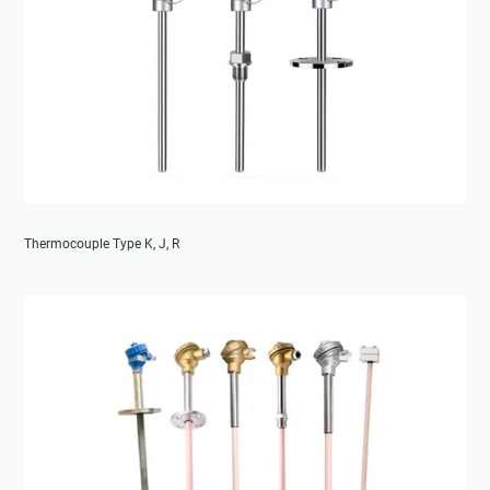
Thermocouple Type K, J, R