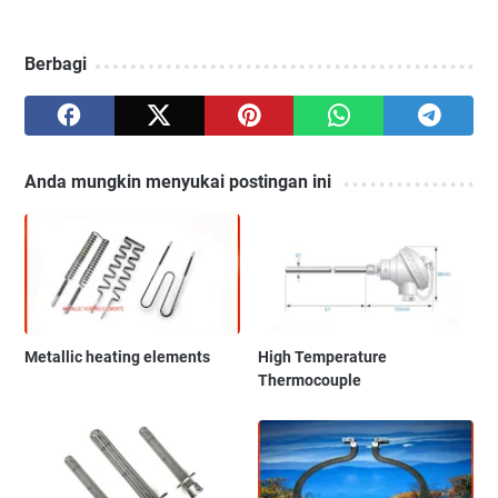
Berbagi
Anda mungkin menyukai postingan ini
Metallic heating elements
High Temperature
Thermocouple